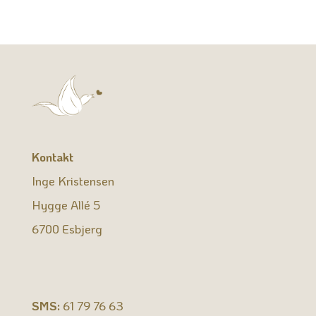
Kontakt
Inge Kristensen
Hygge Allé 5
6700 Esbjerg
SMS:
61 79 76 63