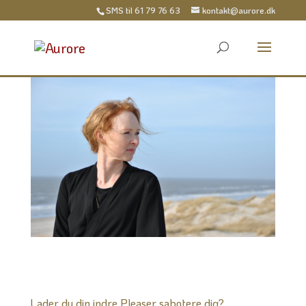
SMS til
61 79 76 63
kontakt@aurore.dk
Lader du din indre Pleaser sabotere dig?